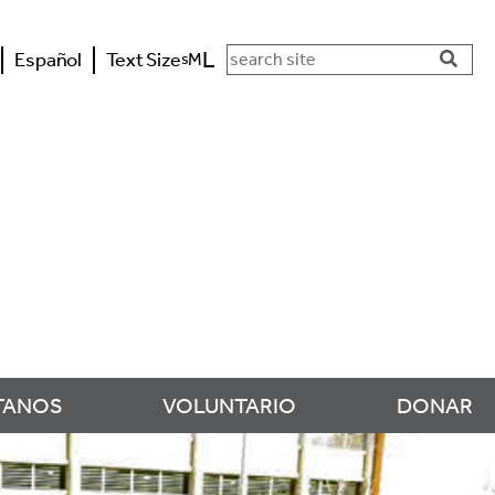
Search in https://www.rsvpdane.o
L
Español
Text Size
M
s
Searc
Butto
TANOS
VOLUNTARIO
DONAR